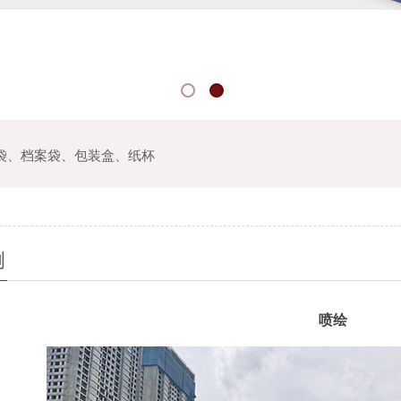
袋、档案袋
、
包装盒、纸杯
例
喷绘