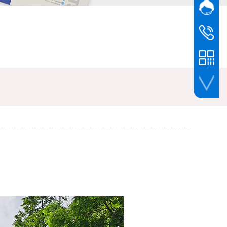
网站客
在线
服务热线
0510-87
手机扫一扫