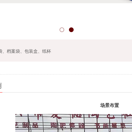
袋、档案袋
、
包装盒、纸杯
例
场景布置